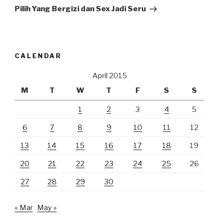
Post
Pilih Yang Bergizi dan Sex Jadi Seru
CALENDAR
April 2015
M
T
W
T
F
S
S
1
2
3
4
5
6
7
8
9
10
11
12
13
14
15
16
17
18
19
20
21
22
23
24
25
26
27
28
29
30
« Mar
May »