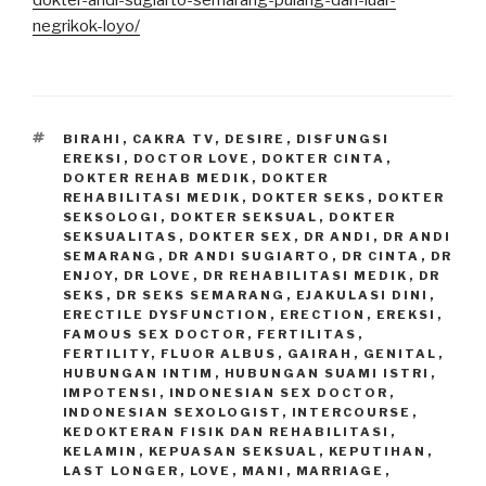
negrikok-loyo/
TAGS
BIRAHI
,
CAKRA TV
,
DESIRE
,
DISFUNGSI
EREKSI
,
DOCTOR LOVE
,
DOKTER CINTA
,
DOKTER REHAB MEDIK
,
DOKTER
REHABILITASI MEDIK
,
DOKTER SEKS
,
DOKTER
SEKSOLOGI
,
DOKTER SEKSUAL
,
DOKTER
SEKSUALITAS
,
DOKTER SEX
,
DR ANDI
,
DR ANDI
SEMARANG
,
DR ANDI SUGIARTO
,
DR CINTA
,
DR
ENJOY
,
DR LOVE
,
DR REHABILITASI MEDIK
,
DR
SEKS
,
DR SEKS SEMARANG
,
EJAKULASI DINI
,
ERECTILE DYSFUNCTION
,
ERECTION
,
EREKSI
,
FAMOUS SEX DOCTOR
,
FERTILITAS
,
FERTILITY
,
FLUOR ALBUS
,
GAIRAH
,
GENITAL
,
HUBUNGAN INTIM
,
HUBUNGAN SUAMI ISTRI
,
IMPOTENSI
,
INDONESIAN SEX DOCTOR
,
INDONESIAN SEXOLOGIST
,
INTERCOURSE
,
KEDOKTERAN FISIK DAN REHABILITASI
,
KELAMIN
,
KEPUASAN SEKSUAL
,
KEPUTIHAN
,
LAST LONGER
,
LOVE
,
MANI
,
MARRIAGE
,