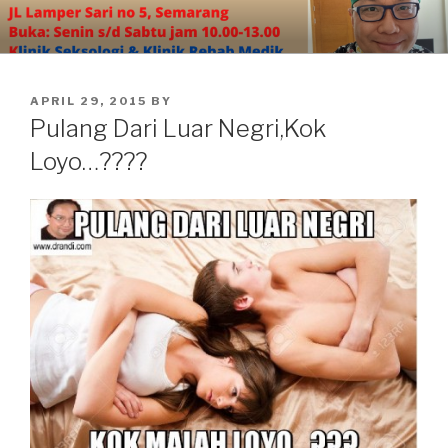
Skip
to
content
POSTED
APRIL 29, 2015
BY
ON
Pulang Dari Luar Negri,Kok
Loyo…????