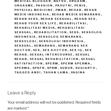
MEDICAL BLOGGER
,
NAFSU
,
ORGASM
,
ORGASME
,
PASSION
,
PASUTRI
,
PENIS
,
PHYSICAL MEDICINE
,
PM&R
,
REHAB
,
REHAB
MEDIK INDONESIA
,
REHAB MEDIK SEMARANG
,
REHAB SEKS
,
REHAB SEKSUAL
,
REHAB SEX
,
REHAB YOUR SEX LIFE
,
REHABILITASI
,
REHABILITASI MEDIK
,
REHABILITASI
SEKSUAL
,
REHABILITATION
,
SEKS
,
SEKSOLOG
INDONESIA
,
SEKSOLOG SEMARANG
,
SEKSOLOGI
,
SEKSOLOGI INDONESIA
,
SEKSUAL
,
SEMARANG
,
SEMARANG SEX
DOCTOR
,
SEX
,
SEX DOCTOR
,
SEX IQ
,
SEX
REHAB
,
SEXUAL INTERCOURSE
,
SEXUAL
REHAB
,
SEXUAL REHABILITATION
,
SEXUAL
SATISFACTION
,
SPERM
,
SPERM SPERMA
,
SPERMA
,
SPKFR
,
SPRM
,
SUBUR
,
SUGIARTO
,
TAGGED ANDI
,
TAHAN LAMA
,
VAGINA
Leave a Reply
Your email address will not be published.
Required fields
are marked
*