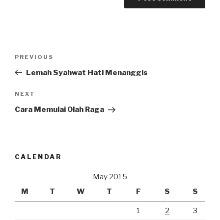
Post
Previous
PREVIOUS
navigation
Post
Lemah Syahwat Hati Menanggis
Next
NEXT
Post
Cara Memulai Olah Raga
CALENDAR
May 2015
M
T
W
T
F
S
S
1
2
3