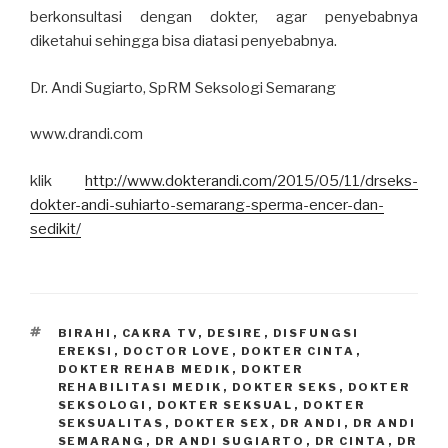
berkonsultasi dengan dokter, agar penyebabnya
diketahui sehingga bisa diatasi penyebabnya.
Dr. Andi Sugiarto, SpRM Seksologi Semarang
www.drandi.com
klik
http://www.dokterandi.com/2015/05/11/drseks-
dokter-andi-suhiarto-semarang-sperma-encer-dan-
sedikit/
TAGS
BIRAHI
,
CAKRA TV
,
DESIRE
,
DISFUNGSI
EREKSI
,
DOCTOR LOVE
,
DOKTER CINTA
,
DOKTER REHAB MEDIK
,
DOKTER
REHABILITASI MEDIK
,
DOKTER SEKS
,
DOKTER
SEKSOLOGI
,
DOKTER SEKSUAL
,
DOKTER
SEKSUALITAS
,
DOKTER SEX
,
DR ANDI
,
DR ANDI
SEMARANG
,
DR ANDI SUGIARTO
,
DR CINTA
,
DR