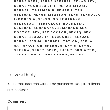
REHAB SEKS
,
REHAB SEKSUAL
,
REHAB SEX
,
REHAB YOUR SEX LIFE
,
REHABILITASI
,
REHABILITASI MEDIK
,
REHABILITASI
SEKSUAL
,
REHABILITATION
,
SEKS
,
SEKSOLOG
INDONESIA
,
SEKSOLOG SEMARANG
,
SEKSOLOGI
,
SEKSOLOGI INDONESIA
,
SEKSUAL
,
SEMARANG
,
SEMARANG SEX
DOCTOR
,
SEX
,
SEX DOCTOR
,
SEX IQ
,
SEX
REHAB
,
SEXUAL INTERCOURSE
,
SEXUAL
REHAB
,
SEXUAL REHABILITATION
,
SEXUAL
SATISFACTION
,
SPERM
,
SPERM SPERMA
,
SPERMA
,
SPKFR
,
SPRM
,
SUBUR
,
SUGIARTO
,
TAGGED ANDI
,
TAHAN LAMA
,
VAGINA
Leave a Reply
Your email address will not be published.
Required fields
are marked
*
Comment