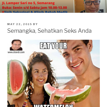
Skip
to
content
POSTED
MAY 22, 2015
BY
ON
Semangka, Sehatkan Seks Anda