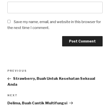
Save my name, email, and website in this browser for
the next time I comment.
Post
Previous
PREVIOUS
navigation
Post
Strawberry, Buah Untuk Kesehatan Seksual
Anda
Next
NEXT
Post
Delima, Buah Cantik Multifungsi