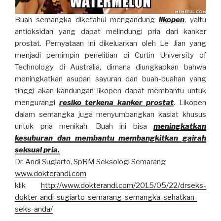
Buah semangka diketahui mengandung
likopen
, yaitu
antioksidan yang dapat melindungi pria dari kanker
prostat. Pernyataan ini dikeluarkan oleh Le Jian yang
menjadi pemimpin penelitian di Curtin University of
Technology di Australia, dimana diungkapkan bahwa
meningkatkan asupan sayuran dan buah-buahan yang
tinggi akan kandungan likopen dapat membantu untuk
mengurangi
resiko terkena kanker prostat
. Likopen
dalam semangka juga menyumbangkan kasiat khusus
untuk pria menikah. Buah ini bisa
meningkatkan
kesuburan dan membantu membangkitkan gairah
seksual pria.
Dr. Andi Sugiarto, SpRM Seksologi Semarang
www.dokterandi.com
klik
http://www.dokterandi.com/2015/05/22/drseks-
dokter-andi-sugiarto-semarang-semangka-sehatkan-
seks-anda/