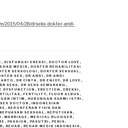
m/2015/04/28/drseks-dokter-andi-
E
,
DISFUNGSI EREKSI
,
DOCTOR LOVE
,
REHAB MEDIK
,
DOKTER REHABILITASI
KTER SEKSOLOGI
,
DOKTER SEKSUAL
,
OKTER SEX
,
DR ANDI
,
DR ANDI
GIARTO
,
DR CINTA
,
DR ENJOY
,
DR LOVE
,
DR SEKS
,
DR SEKS SEMARANG
,
E DYSFUNCTION
,
ERECTION
,
EREKSI
,
RTILITAS
,
FERTILITY
,
FLUOR ALBUS
,
GAN INTIM
,
HUBUNGAN SUAMI ISTRI
,
 SEX DOCTOR
,
INDONESIAN
SE
,
KEDOKTERAN FISIK DAN
KEPUASAN SEKSUAL
,
KEPUTIHAN
,
I
,
MARRIAGE
,
MEDICAL BLOGGER
,
ME
,
PASSION
,
PASUTRI
,
PENIS
,
R
,
REHAB
,
REHAB MEDIK INDONESIA
,