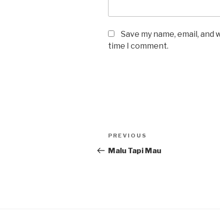
Save my name, email, and w
time I comment.
Post
Previous
PREVIOUS
navigation
Post
Malu Tapi Mau