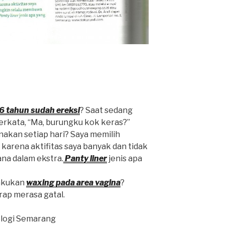
 6 tahun sudah ereksi
? Saat sedang
erkata, “Ma, burungku kok keras?”
unakan setiap hari? Saya memilih
karena aktifitas saya banyak dan tidak
na dalam ekstra.
Panty liner
jenis apa
lakukan
waxing pada area vagina
?
rap merasa gatal.
ologi Semarang