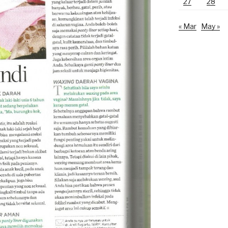
27
28
« Mar
May »