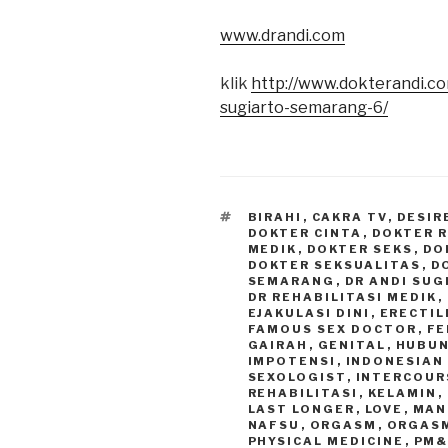
www.drandi.com
klik
http://www.dokterandi.co
sugiarto-semarang-6/
TAGS
BIRAHI
,
CAKRA TV
,
DESIR
DOKTER CINTA
,
DOKTER 
MEDIK
,
DOKTER SEKS
,
DO
DOKTER SEKSUALITAS
,
D
SEMARANG
,
DR ANDI SU
DR REHABILITASI MEDIK
,
EJAKULASI DINI
,
ERECTIL
FAMOUS SEX DOCTOR
,
FE
GAIRAH
,
GENITAL
,
HUBUN
IMPOTENSI
,
INDONESIAN
SEXOLOGIST
,
INTERCOUR
REHABILITASI
,
KELAMIN
,
LAST LONGER
,
LOVE
,
MAN
NAFSU
,
ORGASM
,
ORGAS
PHYSICAL MEDICINE
,
PM&