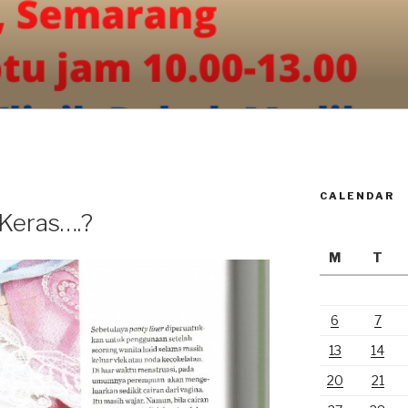
CALENDAR
Keras….?
M
T
6
7
13
14
20
21