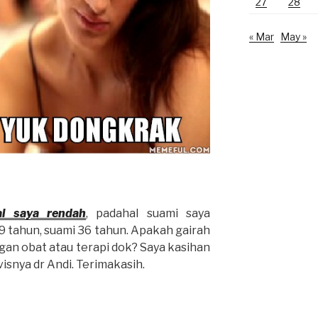
27
28
« Mar
May »
al saya rendah
, padahal suami saya
29 tahun, suami 36 tahun. Apakah gairah
gan obat atau terapi dok? Saya kasihan
snya dr Andi. Terimakasih.