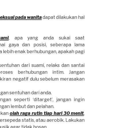
eksual pada wanita
dapat dilakukan hal
uami
, apa yang anda sukai saat
ai gaya dan posisi, seberapa lama
sa lebih enak berhubungan, apakah pagi
ntuhan dari suami, relaks dan santai
proses berhubungan intim. Jangan
kiran negatif dulu sebelum merasakan
ngan sentuhan dari anda.
gan seperti ‘ditarget’, jangan ingin
engan lembut dan pelahan.
kukan
olah raga rutin tiap hari 30 menit
,
bersepeda statis, atau aerobik. Lakukan
musik agar tidak bosan.