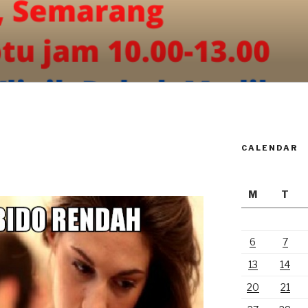
CALENDAR
M
T
6
7
13
14
20
21