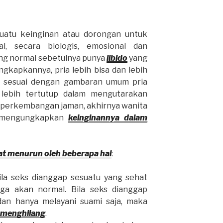
uatu keinginan atau dorongan untuk
al, secara biologis, emosional dan
yang normal sebetulnya punya
libido
yang
gkapkannya, pria lebih bisa dan lebih
i sesuai dengan gambaran umum pria
 lebih tertutup dalam mengutarakan
m perkembangan jaman, akhirnya wanita
a mengungkapkan
keinginannya dalam
pat menurun oleh beberapa hal
:
ila seks dianggap sesuatu yang sehat
ga akan normal. Bila seks dianggap
an hanya melayani suami saja, maka
 menghilang
.