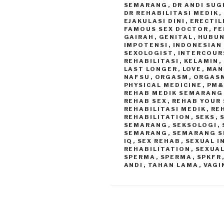
SEMARANG
,
DR ANDI SU
DR REHABILITASI MEDIK
,
EJAKULASI DINI
,
ERECTIL
FAMOUS SEX DOCTOR
,
FE
GAIRAH
,
GENITAL
,
HUBUN
IMPOTENSI
,
INDONESIAN
SEXOLOGIST
,
INTERCOUR
REHABILITASI
,
KELAMIN
,
LAST LONGER
,
LOVE
,
MAN
NAFSU
,
ORGASM
,
ORGAS
PHYSICAL MEDICINE
,
PM&
REHAB MEDIK SEMARANG
REHAB SEX
,
REHAB YOUR 
REHABILITASI MEDIK
,
RE
REHABILITATION
,
SEKS
,
SEMARANG
,
SEKSOLOGI
,
SEMARANG
,
SEMARANG S
IQ
,
SEX REHAB
,
SEXUAL 
REHABILITATION
,
SEXUAL
SPERMA
,
SPERMA
,
SPKFR
ANDI
,
TAHAN LAMA
,
VAGI