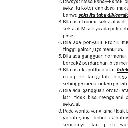
Riwayat masa kanak-kanak: b
seks itu kotor dan dosa, ma
bahwa
seks itu tabu dibicara
Bila ada trauma seksual wak
seksual. Misalnya ada peleceh
pacar.
Bila ada penyakit kronik m
tinggi, gairah juga menurun.
Bila ada gangguan hormonal, 
bercak2 perdarahan, bisa men
Bila ada keputihan atau
infe
rasa perih dan gatal sehingg
sehingga menurunkan gairah 
Bila ada gangguan ereksi ata
istri tidak bisa mengalami
seksual.
Pada wanita yang lama tidak
gairah yang timbul, akibat
sendirinya dan perlu wa