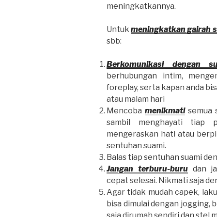
meningkatkannya.
Untuk
meningkatkan gairah s
sbb:
Berkomunikasi dengan s
berhubungan intim, mengen
foreplay, serta kapan anda bi
atau malam hari
Mencoba
menikmati
semua se
sambil menghayati tiap 
mengeraskan hati atau berpi
sentuhan suami.
Balas tiap sentuhan suami de
Jangan terburu-buru
dan jan
cepat selesai. Nikmati saja d
Agar tidak mudah capek, la
bisa dimulai dengan jogging, 
saja dirumah sendiri dan stel 