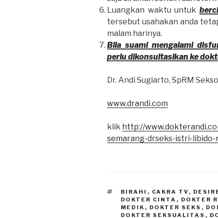
Luangkan waktu untuk
berc
tersebut usahakan anda teta
malam harinya.
Bila suami mengalami disfun
perlu dikonsultasikan ke dokt
Dr. Andi Sugiarto, SpRM Seks
www.drandi.com
klik
http://www.dokterandi.co
semarang-drseks-istri-libido-
TAGS
BIRAHI
,
CAKRA TV
,
DESIR
DOKTER CINTA
,
DOKTER 
MEDIK
,
DOKTER SEKS
,
DO
DOKTER SEKSUALITAS
,
D