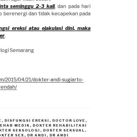
inta seminggu 2-3 kali
, dan pada hari
p berenergi dan tidak kecapekan pada
gsi ereksi atau ejakulasi dini, maka
er
.
ologi Semarang
m/2015/04/21/dokter-andi-sugiarto-
rendah/
E
,
DISFUNGSI EREKSI
,
DOCTOR LOVE
,
REHAB MEDIK
,
DOKTER REHABILITASI
KTER SEKSOLOGI
,
DOKTER SEKSUAL
,
OKTER SEX
,
DR ANDI
,
DR ANDI