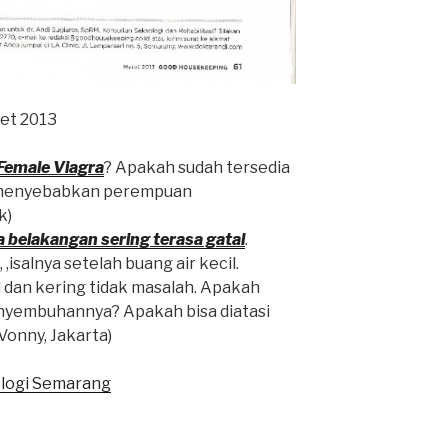
et 2013
Female Viagra
? Apakah sudah tersedia
g menyebabkan perempuan
k)
a belakangan sering terasa gatal
.
isalnya setelah buang air kecil.
dan kering tidak masalah. Apakah
yembuhannya? Apakah bisa diatasi
onny, Jakarta)
ologi Semarang