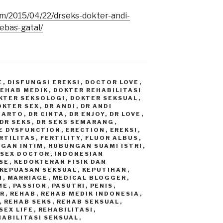
m/2015/04/22/drseks-dokter-andi-
ebas-gatal/
E
,
DISFUNGSI EREKSI
,
DOCTOR LOVE
,
REHAB MEDIK
,
DOKTER REHABILITASI
KTER SEKSOLOGI
,
DOKTER SEKSUAL
,
OKTER SEX
,
DR ANDI
,
DR ANDI
GIARTO
,
DR CINTA
,
DR ENJOY
,
DR LOVE
,
DR SEKS
,
DR SEKS SEMARANG
,
E DYSFUNCTION
,
ERECTION
,
EREKSI
,
RTILITAS
,
FERTILITY
,
FLUOR ALBUS
,
GAN INTIM
,
HUBUNGAN SUAMI ISTRI
,
 SEX DOCTOR
,
INDONESIAN
SE
,
KEDOKTERAN FISIK DAN
KEPUASAN SEKSUAL
,
KEPUTIHAN
,
I
,
MARRIAGE
,
MEDICAL BLOGGER
,
ME
,
PASSION
,
PASUTRI
,
PENIS
,
R
,
REHAB
,
REHAB MEDIK INDONESIA
,
,
REHAB SEKS
,
REHAB SEKSUAL
,
SEX LIFE
,
REHABILITASI
,
HABILITASI SEKSUAL
,