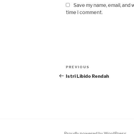
Save my name, email, and w
time I comment.
Post
Previous
PREVIOUS
navigation
Post
Istri Libido Rendah
Proudly powered by WordPress