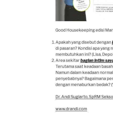
Good Housekeeping edisi Mar
Apakah yang disebut dengan
di pasaran? Kondisi apa yan
membutuhkan ini? (Lisa, Depo
Area sekitar
bagian intim say
Terutama saat keadaan basah, ,
Namun dalam keadaan normal 
penyebabnya? Bagaimana pen
dengan menaburkan bedak? (V
Dr. Andi Sugiarto, SpRM Seks
www.drandi.com