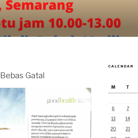
CALENDAR
 Bebas Gatal
M
T
6
7
13
14
20
21