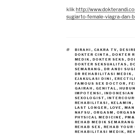
klik
http://www.dokterandi.co
sugiarto-female-viagra-dan-b
TAGS
BIRAHI
,
CAKRA TV
,
DESIR
DOKTER CINTA
,
DOKTER 
MEDIK
,
DOKTER SEKS
,
DO
DOKTER SEKSUALITAS
,
D
SEMARANG
,
DR ANDI SU
DR REHABILITASI MEDIK
,
EJAKULASI DINI
,
ERECTIL
FAMOUS SEX DOCTOR
,
FE
GAIRAH
,
GENITAL
,
HUBUN
IMPOTENSI
,
INDONESIAN
SEXOLOGIST
,
INTERCOUR
REHABILITASI
,
KELAMIN
,
LAST LONGER
,
LOVE
,
MAN
NAFSU
,
ORGASM
,
ORGAS
PHYSICAL MEDICINE
,
PM&
REHAB MEDIK SEMARANG
REHAB SEX
,
REHAB YOUR 
REHABILITASI MEDIK
,
RE